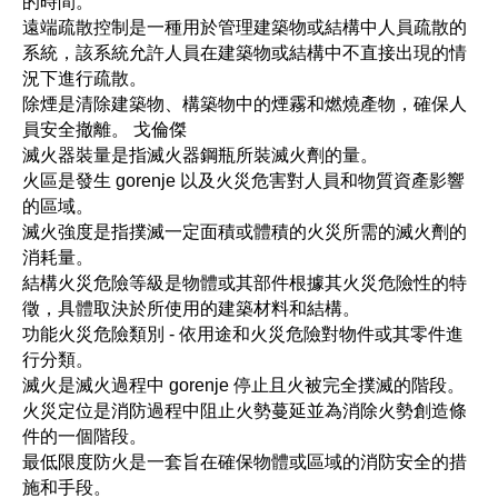
的時間。
遠端疏散控制是一種用於管理建築物或結構中人員疏散的
系統，該系統允許人員在建築物或結構中不直接出現的情
況下進行疏散。
除煙是清除建築物、構築物中的煙霧和燃燒產物，確保人
員安全撤離。 戈倫傑
滅火器裝量是指滅火器鋼瓶所裝滅火劑的量。
火區是發生 gorenje 以及火災危害對人員和物質資產影響
的區域。
滅火強度是指撲滅一定面積或體積的火災所需的滅火劑的
消耗量。
結構火災危險等級是物體或其部件根據其火災危險性的特
徵，具體取決於所使用的建築材料和結構。
功能火災危險類別 - 依用途和火災危險對物件或其零件進
行分類。
滅火是滅火過程中 gorenje 停止且火被完全撲滅的階段。
火災定位是消防過程中阻止火勢蔓延並為消除火勢創造條
件的一個階段。
最低限度防火是一套旨在確保物體或區域的消防安全的措
施和手段。