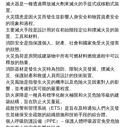
滅火器是一種透過釋放滅火劑來滅火的手提式或移動式裝
置。
火災隱患是因火災而發生並影響人身安全和物質資產安全
的現象和過程。
主要滅火手段是設計用於在初始階段定位和撲滅火災的裝
置、工具和材料。
消防安全是指保護個人、財產、社會和國家免受火災侵害
的狀態。
火災負荷是房間或建築物中所有可燃材料燃燒過程中可以
釋放的熱量。
消防器材是發生火災時為預防、限制火災發展、撲滅火
災、保護財產和救援人員而設計的技術裝置。
火災風險是指發生火災的機率以及危險火災因素對人的影
響，並考慮到其可能的嚴重程度。
防火屏障是一種具有標準化耐火極限和火災危險等級的建
築結構，旨在防止火災蔓延。
疏散預警和管理系統（ETS）是旨在及時通知人們火災發
生並確保安全疏散的組織措施和技術手段的綜合體。
個人呼吸防護設備（PPE）－保護人體呼吸器官免受危險