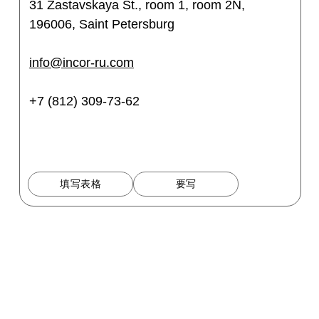
31 Zastavskaya St., room 1, room 2N,
196006, Saint Petersburg
info@incor-ru.com
+7 (812) 309-73-62
填写表格
要写